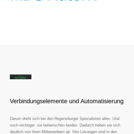
Mit
dem
Laden
des
Videos
akzept
ieren
Sie die
Daten
schutz
erkläru
ng von
YouTu
be.
Mehr
erfahr
en
Vi
de
Verbindungselemente und Automatisierung
o
la
de
n
Darum dreht sich bei den Regensburger Spezialisten alles. Und
noch wichtiger: sie beherrschen beides. Dadurch heben sie sich
deutlich von ihren Mitbewerbern ab. Ihre Lösungen sind in den
YouTub